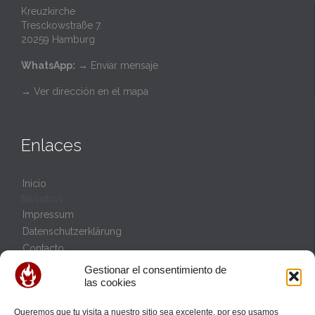
Kreuzkirche
Tresckowstraße 7.
20259 Hamburg
WhatsApp:
→
Enviar mensaje
→ Ver dirección en el mapa
Enlaces
Inicio
Nosotros
Impressum
Datenschutzerklärung
Contacto
Política de cookies (UE)
Gestionar el consentimiento de
las cookies
Queremos que tu visita a nuestro sitio sea excelente, por eso usamos