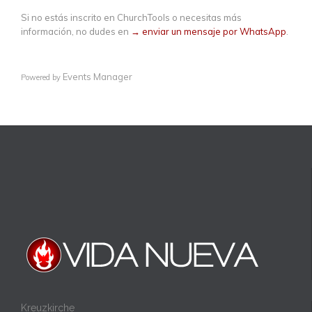
Si no estás inscrito en ChurchTools o necesitas más
información, no dudes en
→ enviar un mensaje por WhatsApp
.
Events Manager
Powered by
Kreuzkirche