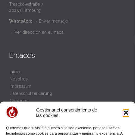
Tresckowstraße 7.
20259 Hamburg
WhatsApp:
→
Enviar mensaje
→ Ver dirección en el mapa
Enlaces
Inicio
Nosotros
Impressum
Datenschutzerklärung
Contacto
Política de cookies (UE)
Gestionar el consentimiento de
las cookies
Queremos que tu visita a nuestro sitio sea excelente, por eso usamos
Eventos
tecnologías como cookies para personalizar y mejorar tu experiencia. Al