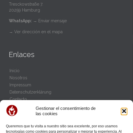
Tresckowstraße 7.
20259 Hamburg
WhatsApp:
→
Enviar mensaje
→ Ver dirección en el mapa
Enlaces
Inicio
Nosotros
Impressum
Datenschutzerklärung
Contacto
Política de cookies (UE)
Gestionar el consentimiento de
las cookies
Queremos que tu visita a nuestro sitio sea excelente, por eso usamos
Eventos
tecnologías como cookies para personalizar y mejorar tu experiencia. Al