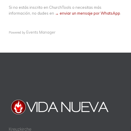
Si no estás inscrito en ChurchTools o necesitas más
información, no dudes en
→ enviar un mensaje por WhatsApp
.
Events Manager
Powered by
Kreuzkirche