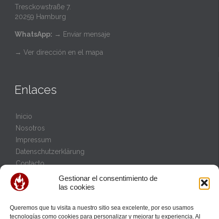
Tresckowstraße 7.
20259 Hamburg
WhatsApp:
→
Enviar mensaje
→ Ver dirección en el mapa
Enlaces
Inicio
Nosotros
Impressum
Datenschutzerklärung
Contacto
Política de cookies (UE)
Gestionar el consentimiento de
las cookies
Queremos que tu visita a nuestro sitio sea excelente, por eso usamos
Eventos
tecnologías como cookies para personalizar y mejorar tu experiencia. Al