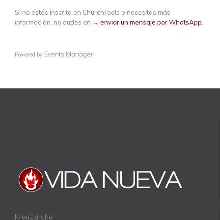
Si no estás inscrito en ChurchTools o necesitas más
información, no dudes en
→ enviar un mensaje por WhatsApp
.
Events Manager
Powered by
Kreuzkirche